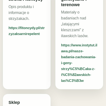
terenowe
Opis produktu i
Materiały o
informacje o
badaniach nad
strzyżakach.
„latającymi
https://fitoncydy.pl/str
kleszczami” z
zyzaksarnirepelent
iławskich lasów.
https://www.instytut.il
awa.pl/nasze-
badania-zachowania-
i-geny-
strzy%C5%BCaka-z-
i%C5%82awskich-
las%C3%B3w
Sklep