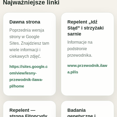
Najważniejsze linki
Dawna strona
Repelent „Idź
Stąd” i strzyżaki
Poprzednia wersja
sarnie
strony w Google
Informacje na
Sites. Znajdziesz tam
podstronie
wiele informacji i
przewodnika.
ciekawych zdjęć.
www.przewodnik.ilaw
https://sites.google.c
a.pl/is
om/view/lesny-
przewodnik-ilawa-
pl/home
Repelent —
Badania
strona Fitoncydy
genetyczne i